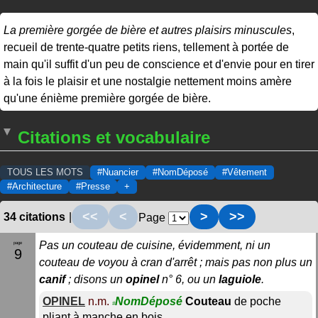
La première gorgée de bière et autres plaisirs minuscules
,
recueil de trente-quatre petits riens, tellement à portée de
main qu'il suffit d'un peu de conscience et d'envie pour en tirer
à la fois le plaisir et une nostalgie nettement moins amère
qu'une énième première gorgée de bière.
Citations et vocabulaire
TOUS LES MOTS
#Nuancier
#NomDéposé
#Vêtement
#Architecture
#Presse
+
<<
<
>
>>
34 citations
|
Page
Pas un couteau de cuisine, évidemment, ni un
9
couteau de voyou à cran d'arrêt ; mais pas non plus un
canif
; disons un
opinel
n° 6, ou un
laguiole
.
OPINEL
n.m.
NomDéposé
Couteau
de poche
#
pliant à manche en bois.