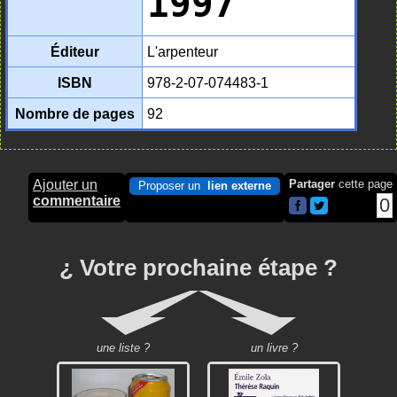
1997
Éditeur
L'arpenteur
ISBN
978-2-07-074483-1
Nombre de pages
92
Ajouter un
Partager
cette page
Proposer un
lien externe
commentaire
0
¿ Votre prochaine étape ?
une liste ?
un livre ?