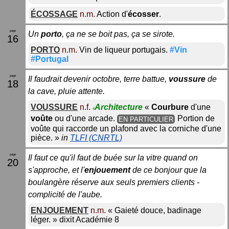
ÉCOSSAGE
n.m.
Action d'
écosser
.
Un
porto
, ça ne se boit pas, ça se sirote.
16
PORTO
n.m.
Vin de liqueur portugais.
#Vin
#Portugal
Il faudrait devenir octobre, terre battue,
voussure
de
18
la cave, pluie attente.
VOUSSURE
n.f.
Architecture
«
Courbure
d'une
#
voûte
ou d'une arcade.
Portion de
EN PARTICULIER
voûte qui raccorde un plafond avec la corniche d'une
pièce.
»
in
TLFI (CNRTL)
Il faut ce qu'il faut de buée sur la vitre quand on
20
s'approche, et l'
enjouement
de ce bonjour que la
boulangère réserve aux seuls premiers clients -
complicité de l'aube.
ENJOUEMENT
n.m.
«
Gaieté douce, badinage
léger.
»
dixit
Académie 8