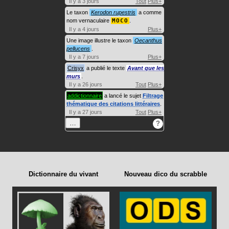
Il y a 3 jours
Tout
Plus+
Le taxon
Kerodon rupestris
a comme
nom vernaculaire
MOCO
.
Il y a 4 jours
Plus+
Une image illustre le taxon
Oecanthus
pellucens
.
Il y a 7 jours
Plus+
Crisyx
a publié le texte
Avant que les
murs
.
Il y a 26 jours
Tout
Plus+
addictionnaire
a lancé le sujet
Filtrage
thématique des citations littéraires
.
Il y a 27 jours
Tout
Plus+
…
?
Dictionnaire du vivant
Nouveau dico du scrabble