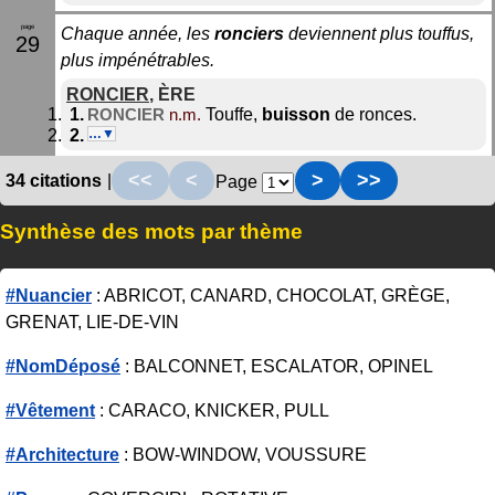
Chaque année, les
ronciers
deviennent plus touffus,
29
plus impénétrables.
RONCIER
,
ÈRE
Touffe,
buisson
de ronces.
RONCIER
n.m.
…▼
<<
<
>
>>
34 citations
|
Page
Synthèse des mots par thème
#Nuancier
: ABRICOT, CANARD, CHOCOLAT, GRÈGE,
GRENAT, LIE-DE-VIN
#NomDéposé
: BALCONNET, ESCALATOR, OPINEL
#Vêtement
: CARACO, KNICKER, PULL
#Architecture
: BOW-WINDOW, VOUSSURE