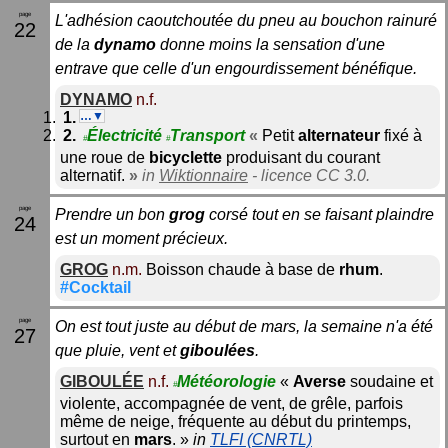
L'adhésion caoutchoutée du pneu au bouchon rainuré
22
de la
dynamo
donne moins la sensation d'une
entrave que celle d'un engourdissement bénéfique.
DYNAMO
n.f.
…▼
Électricité
Transport
«
Petit
alternateur
fixé à
#
#
une roue de
bicyclette
produisant du courant
alternatif.
»
in
Wiktionnaire
- licence CC 3.0.
Prendre un bon
grog
corsé tout en se faisant plaindre
24
est un moment précieux.
GROG
n.m.
Boisson chaude à base de
rhum
.
#Cocktail
On est tout juste au début de mars, la semaine n'a été
27
que pluie, vent et
giboulées
.
GIBOULÉE
n.f.
Météorologie
«
Averse
soudaine et
#
violente, accompagnée de vent, de grêle, parfois
même de neige, fréquente au début du printemps,
surtout en
mars
.
»
in
TLFI (CNRTL)