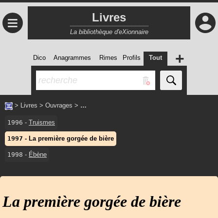
Livres
≡
La bibliothèque d'eXionnaire
+
Dico
Anagrammes
Rimes
Profils
Tout
>
Livres
>
Ouvrages
>
…
1996
-
Truismes
1997
-
La première gorgée de bière
1998
-
Ébène
La première gorgée de bière