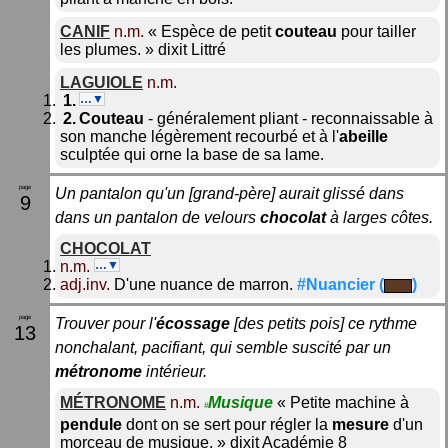
CANIF
n.m.
«
Espèce de petit
couteau
pour tailler
les plumes.
»
dixit
Littré
LAGUIOLE
n.m.
…▼
Couteau
- généralement pliant - reconnaissable à
son manche légèrement recourbé et à l'
abeille
sculptée qui orne la base de sa lame.
Un pantalon qu'un [grand-père] aurait glissé dans
9
dans un pantalon de velours
chocolat
à larges côtes.
CHOCOLAT
n.m.
…▼
adj.inv.
D'une nuance de marron.
#Nuancier (
)
Trouver pour l'
écossage
[des petits pois] ce rythme
13
nonchalant, pacifiant, qui semble suscité par un
métronome
intérieur.
MÉTRONOME
n.m.
Musique
«
Petite machine à
#
pendule
dont on se sert pour régler la
mesure
d'un
morceau de musique.
»
dixit
Académie 8