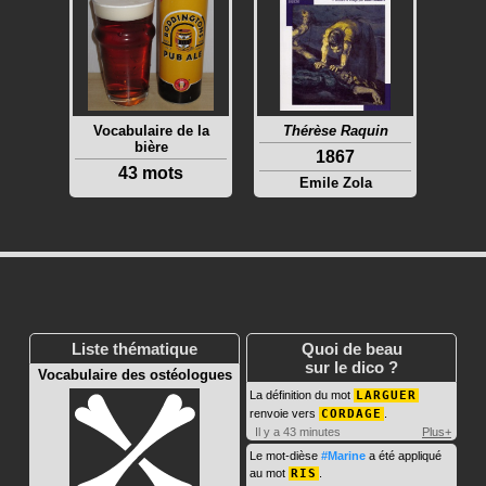
Vocabulaire de la
Thérèse Raquin
bière
1867
43 mots
Emile Zola
Liste thématique
Quoi de beau
sur le dico ?
Vocabulaire des ostéologues
La définition du mot
LARGUER
renvoie vers
CORDAGE
.
Il y a 43 minutes
Plus+
Le mot-dièse
#Marine
a été appliqué
au mot
RIS
.