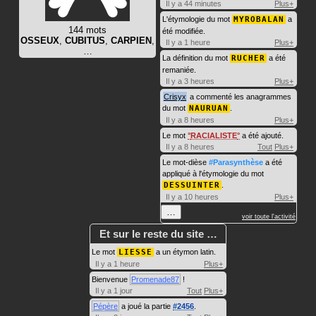
Il y a 44 minutes
Plus+
L'étymologie du mot
MYROBALAN
a
144 mots
été modifiée.
OSSEUX
,
CUBITUS
,
CARPIEN
,
Il y a 1 heure
Plus+
…
La définition du mot
RUCHER
a été
remaniée.
Il y a 3 heures
Plus+
Crisyx
a commenté les anagrammes
du mot
NAURUAN
.
Il y a 8 heures
Plus+
Le mot
RACIALISTE
a été ajouté.
Il y a 8 heures
Tout
Plus+
Le mot-dièse
#Parasynthèse
a été
appliqué à l'étymologie du mot
DESSUINTER
.
Il y a 10 heures
Plus+
…
voir toute l'activité
Et sur le reste du site …
Le mot
LIESSE
a un étymon latin.
Il y a 1 heure
Plus+
Bienvenue
Promenade87
!
Il y a 1 jour
Tout
Plus+
Pépère
a joué la partie
#2456
.