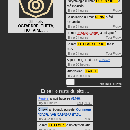
L'étymologie du mot
FUSIONNER
a
été modifiée.
Il y a 2 heures
Plus+
La définition du mot
GENS
a été
38 mots
remaniée.
OCTAÈDRE
,
THÊTA
,
Il y a 2 heures
Plus+
HUITAINE
, …
Le mot
RACIALISME
a été ajouté.
Il y a 3 heures
Tout
Plus+
Le mot
TÉTRASYLLABE
fait le
buzz !
Il y a 6 heures
Tout
Plus+
Aujourd'hui, on fête les
Amour
.
Il y a 10 heures
Une flexion :
NARRE
Il y a 10 heures
…
voir toute l'activité
Et sur le reste du site …
Pépère
a joué la partie
#2460
.
Il y a 1 heure
Tout
Plus+
Crisyx
a répondu au sujet
Comment
appelle t-on les ronds d'eau?
.
Il y a 23 heures
Plus+
Le mot
OCTAVON
a un étymon latin.
Il y a 1 jour
Plus+