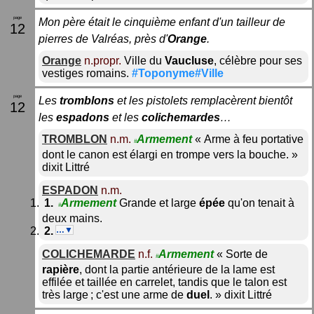
Mon père était le cinquième enfant d'un tailleur de
12
pierres de Valréas, près d'
Orange
.
Orange
n.propr.
Ville du
Vaucluse
, célèbre pour ses
vestiges romains.
#Toponyme#Ville
Les
tromblons
et les pistolets remplacèrent bientôt
12
les
espadons
et les
colichemardes
…
TROMBLON
n.m.
Armement
«
Arme à feu portative
#
dont le canon est élargi en trompe vers la bouche.
»
dixit
Littré
ESPADON
n.m.
Armement
Grande et large
épée
qu'on tenait à
#
deux mains.
…▼
COLICHEMARDE
n.f.
Armement
«
Sorte de
#
rapière
, dont la partie antérieure de la lame est
effilée et taillée en carrelet, tandis que le talon est
très large ; c'est une arme de
duel
.
»
dixit
Littré