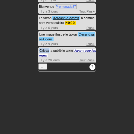
Bienvenue
Promenade87
!
Il y a 3 jours
Tout
Plus+
Le taxon
Kerodon rupestris
a comme
nom vernaculaire
MOCO
.
Il y a 6 jours
Plus+
Une image illustre le taxon
Oecanthus
pellucens
.
Il y a 9 jours
Plus+
Crisyx
a publié le texte
Avant que les
murs
.
Il y a 28 jours
Tout
Plus+
…
?