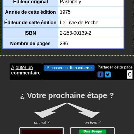
Éditeur original
Pastorelly
Année de cette édition
1975
Éditeur de cette édition
Le Livre de Poche
ISBN
2-253-00139-2
Nombre de pages
286
Ajouter un
Partager
cette page
Proposer un
lien externe
commentaire
0
¿ Votre prochaine étape ?
un mot ?
un livre ?