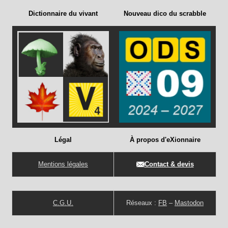
Dictionnaire du vivant
Nouveau dico du scrabble
Légal
À propos d'eXionnaire
Mentions légales
Contact & devis
C.G.U.
Réseaux :
FB
–
Mastodon