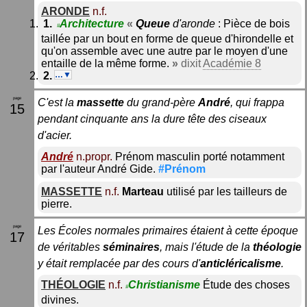
ARONDE
n.f.
Architecture
«
Queue
d'aronde
: Pièce de bois
#
taillée par un bout en forme de queue d'hirondelle et
qu'on assemble avec une autre par le moyen d'une
entaille de la même forme.
»
dixit
Académie 8
…▼
C'est la
massette
du grand-père
André
, qui frappa
15
pendant cinquante ans la dure tête des ciseaux
d'acier.
André
n.propr.
Prénom masculin porté notamment
par l'auteur André Gide.
#Prénom
MASSETTE
n.f.
Marteau
utilisé par les tailleurs de
pierre.
Les Écoles normales primaires étaient à cette époque
17
de véritables
séminaires
, mais l'étude de la
théologie
y était remplacée par des cours d'
anticléricalisme
.
THÉOLOGIE
n.f.
Christianisme
Étude des choses
#
divines.