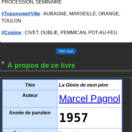
PROCESSION, SÉMINAIRE
#Toponyme#Ville
: AUBAGNE, MARSEILLE, ORANGE,
TOULON
#Cuisine
: CIVET, OUBLIE, PEMMICAN, POT-AU-FEU
Voir tout
À propos de ce livre
Titre
La Gloire de mon père
Auteur
Marcel Pagnol
Année de parution
1957