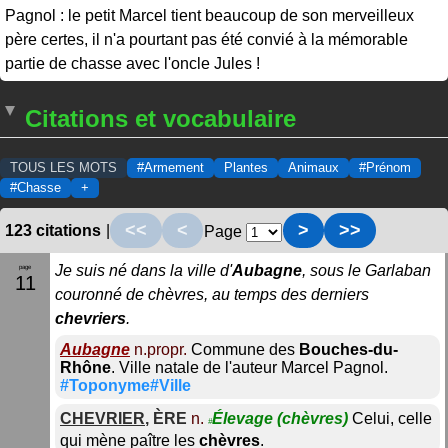
Pagnol : le petit Marcel tient beaucoup de son merveilleux
père certes, il n'a pourtant pas été convié à la mémorable
partie de chasse avec l'oncle Jules !
Citations et vocabulaire
TOUS LES MOTS
#Armement
Plantes
Animaux
#Prénom
#Chasse
+
<<
<
>
>>
123 citations
|
Page
Je suis né dans la ville d'
Aubagne
, sous le Garlaban
11
couronné de chèvres, au temps des derniers
chevriers
.
Aubagne
n.propr.
Commune des
Bouches-du-
Rhône
. Ville natale de l'auteur Marcel Pagnol.
#Toponyme#Ville
CHEVRIER
,
ÈRE
n.
Élevage
(chèvres)
Celui, celle
#
qui mène paître les
chèvres
.