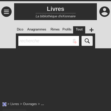
Livres
≡
La bibliothèque d'eXionnaire
+
Dico
Anagrammes
Rimes
Profils
Tout
>
Livres
>
Ouvrages
>
…