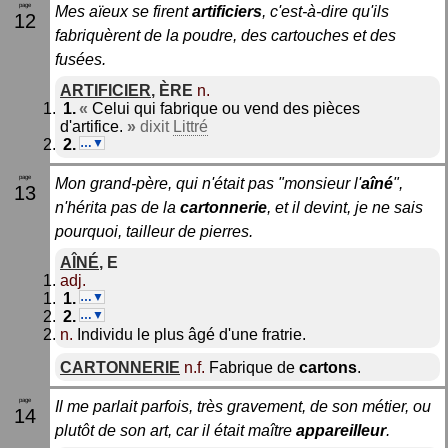
Mes aïeux se firent
artificiers
, c'est-à-dire qu'ils
12
fabriquèrent de la poudre, des cartouches et des
fusées.
ARTIFICIER
,
ÈRE
n.
«
Celui qui fabrique ou vend des pièces
d'artifice.
»
dixit
Littré
…▼
Mon grand-père, qui n'était pas "monsieur l'
aîné
",
13
n'hérita pas de la
cartonnerie
, et il devint, je ne sais
pourquoi, tailleur de pierres.
AÎNÉ
,
E
adj.
…▼
…▼
n.
Individu le plus âgé d'une fratrie.
CARTONNERIE
n.f.
Fabrique de
cartons
.
Il me parlait parfois, très gravement, de son métier, ou
14
plutôt de son art, car il était maître
appareilleur
.