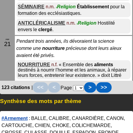
SÉMINAIRE
n.m.
Religion
Établissement
pour la
#
formation des ecclésiastiques.
ANTICLÉRICALISME
n.m.
Religion
Hostilité
#
envers le
clergé
.
Pendant trois années, ils dévoraient la science
21
comme une
nourriture
précieuse dont leurs aïeux
avaient été privés.
NOURRITURE
n.f.
«
Ensemble des
aliments
destinés à nourrir l'homme et les animaux, à réparer
leurs forces, entretenir leur existence.
»
dixit
Littré
<<
<
>
>>
123 citations
|
Page
Synthèse des mots par thème
#Armement
: BALLE, CALIBRE, CANARDIÈRE, CANON,
CARTOUCHE, CHIEN, CHOKE, COLICHEMARDE,
CROSSE, CULASSE, DOUILLE, ESPADON, FRONDE,