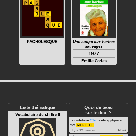
PAGNOLESQUE
Une soupe aux herbes
sauvages
1977
Émilie Carles
Liste thématique
Quoi de beau
sur le dico ?
Vocabulaire du chiffre 8
Le mot-dièse
#Jeu
a été appliqué au
mot
GOBILLE
.
Il y a 32 minutes
Plus+