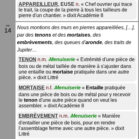
APPAREILLEUR
,
EUSE
n.
«
Chef ouvrier qui trace
le trait, la coupe de la pierre à tous les tailleurs de
pierre d'un chantier.
»
dixit
Académie 8
Nous montions des murs en pierres appareillées, […],
14
par des
tenons
et des
mortaises
, des
embrèvements
, des queues d'
aronde
, des traits de
Jupiter…
TENON
n.m.
Menuiserie
«
Extrémité d'une pièce de
#
bois ou de métal taillée de manière à s'ajuster dans
une entaille ou
mortaise
pratiquée dans une autre
pièce.
»
dixit
Littré
MORTAISE
n.f.
Menuiserie
«
Entaille
pratiquée
#
dans une pièce de bois ou de métal pour y recevoir
le
tenon
d'une autre pièce quand on veut les
assembler.
»
dixit
Académie 8
EMBRÈVEMENT
n.m.
Menuiserie
«
Manière
#
d'entailler une pièce de bois, pour en rendre
l'assemblage ferme avec une autre pièce.
»
dixit
Littré