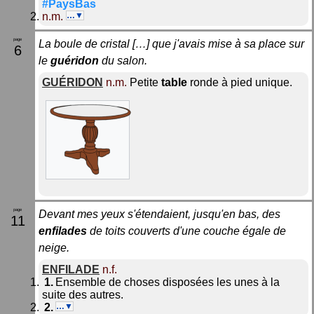
#PaysBas
n.m.
…▼
La boule de cristal […] que j'avais mise à sa place sur
6
le
guéridon
du salon.
GUÉRIDON
n.m.
Petite
table
ronde à pied unique.
Devant mes yeux s'étendaient, jusqu'en bas, des
11
enfilades
de toits couverts d'une couche égale de
neige.
ENFILADE
n.f.
Ensemble de choses disposées les unes à la
suite des autres.
…▼