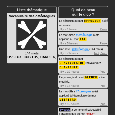
Liste thématique
Quoi de beau
sur le dico ?
Vocabulaire des ostéologues
La définition du mot
EFFUSION
a été
remaniée.
Il y a 1 heure
Plus+
Le mot-dièse
#Ostéologie
a été
appliqué au mot
CAL
.
Il y a 5 heures
Plus+
Une liste :
#Ostéologie
(144 mots)
144 mots
Il y a 7 heures
Tout
Plus+
OSSEUX
,
CUBITUS
,
CARPIEN
,
La définition du mot
…
CLAVICULAIRE
renvoie vers
CLAVICULE
.
Il y a 10 heures
Plus+
L'étymologie du mot
GLÉNER
a été
modifiée.
Il y a 14 heures
Plus+
Le mot-dièse
#Acronyme
a été
appliqué à l'étymologie du mot
VESPÉTRO
.
Il y a 15 heures
Plus+
Swebble
a commenté la jouabilité
scrabblesque du mot
MILF
.