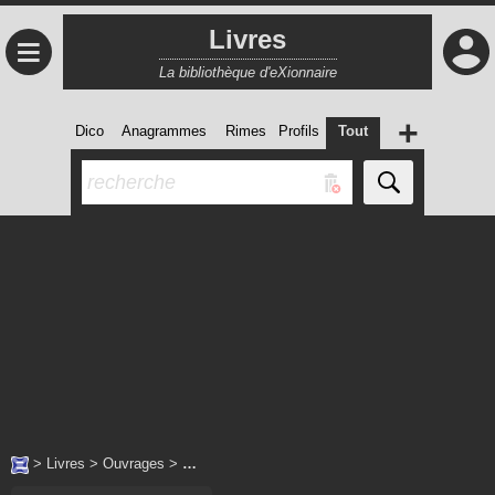
Livres
≡
La bibliothèque d'eXionnaire
+
Dico
Anagrammes
Rimes
Profils
Tout
>
Livres
>
Ouvrages
>
…