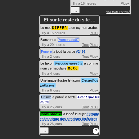
Il y a 16 heures
Plus+
…
voir toute l'activité
Et sur le reste du site …
Le mot
KIFFER
a un étymon arabe.
Il y a 15 heures
Plus+
Bienvenue
Promenade87
!
Il y a 20 heures
Tout
Plus+
Pépère
a joué la partie
#2456
.
Il y a 2 jours
Tout
Plus+
Le taxon
Kerodon rupestris
a comme
nom vernaculaire
MOCO
.
Il y a 4 jours
Plus+
Une image illustre le taxon
Oecanthus
pellucens
.
Il y a 6 jours
Plus+
Crisyx
a publié le texte
Avant que les
murs
.
Il y a 25 jours
Tout
Plus+
addictionnaire
a lancé le sujet
Filtrage
thématique des citations littéraires
.
Il y a 26 jours
Tout
Plus+
…
?