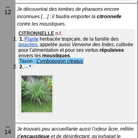
Je découvrirai des tombes de pharaons encore
12
inconnues […] ; il faudra emporter la
citronnelle
contre les moustiques.
CITRONNELLE
n.f.
Plante
herbacée tropicale, de la famille des
poacées
, appelée aussi
Verveine des Indes
, cultivée
pour l'alimentation et pour ses vertus
répulsives
envers les
moustiques
.
Taxon :
Cymbopogon citratus
…▼
Je trouvais peu accueillante aussi l'odeur âcre, mêlée
14
d'
encaustique
et de désinfectant, qu'exhalait le