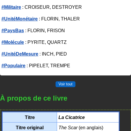
#Militaire
: CROISEUR, DESTROYER
#UnitéMonétaire
: FLORIN, THALER
#PaysBas
: FLORIN, FRISON
#Molécule
: PYRITE, QUARTZ
#UnitéDeMesure
: INCH, PIED
#Populaire
: PIPELET, TREMPE
Voir tout
À propos de ce livre
Titre
La Cicatrice
Titre original
The Scar
(en anglais)