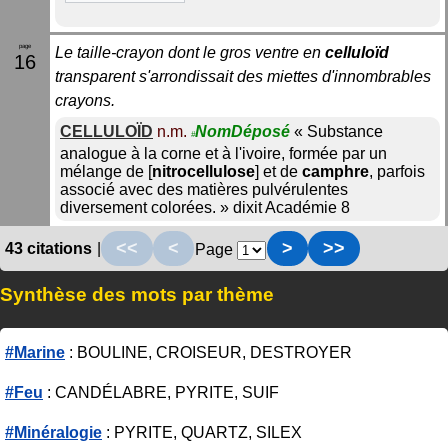
Le taille-crayon dont le gros ventre en
celluloïd
16
transparent s'arrondissait des miettes d'innombrables
crayons.
CELLULOÏD
n.m.
NomDéposé
«
Substance
#
analogue à la corne et à l'ivoire, formée par un
mélange de [
nitrocellulose
] et de
camphre
, parfois
associé avec des matières pulvérulentes
diversement colorées.
»
dixit
Académie 8
<<
<
>
>>
43 citations
|
Page
Synthèse des mots par thème
#Marine
: BOULINE, CROISEUR, DESTROYER
#Feu
: CANDÉLABRE, PYRITE, SUIF
#Minéralogie
: PYRITE, QUARTZ, SILEX