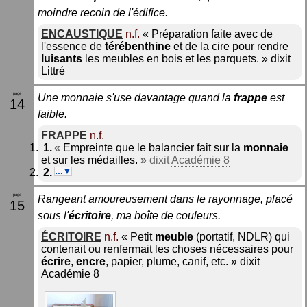
moindre recoin de l'édifice.
ENCAUSTIQUE
n.f.
«
Préparation faite avec de
l'essence de
térébenthine
et de la cire pour rendre
luisants
les meubles en bois et les parquets.
»
dixit
Littré
Une monnaie s'use davantage quand la
frappe
est
14
faible.
FRAPPE
n.f.
«
Empreinte que le balancier fait sur la
monnaie
et sur les médailles.
»
dixit
Académie 8
…▼
Rangeant amoureusement dans le rayonnage, placé
15
sous l'
écritoire
, ma boîte de couleurs.
ÉCRITOIRE
n.f.
«
Petit
meuble
(portatif, NDLR) qui
contenait ou renfermait les choses nécessaires pour
écrire
,
encre
, papier, plume, canif, etc.
»
dixit
Académie 8