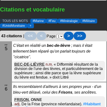
Citations et vocabulaire
TOUS LES MOTS
#Marine
#Feu
#Minéralogie
#Militaire
#UnitéMonétaire
+
<<
<
>
>>
43 citations
|
Page
C'était en réalité un
bec-de-lièvre
; mais il était
5
tellement bien réparé qu'on parlait toujours de
"cicatrice".
BEC-DE-LIÈVRE
n.m.
«
Difformité résultant de la
division de l'une des lèvres, et particulièrement de la
supérieure ; ainsi dite parce que la lèvre supérieure
du lièvre est fendue.
»
dixit
Littré
Ils ressemblaient d'ailleurs à ses propres yeux - d'un
6
bleu-vert délavé, celui des
Frisons
, ses ancêtres.
FRISON
,
ONNE
adj.
De la Frise (province néerlandaise).
#Habitant