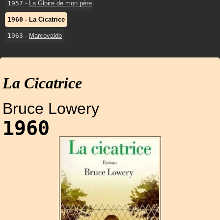
1957
-
La Gloire de mon père
1960
-
La Cicatrice
1963
-
Marcovaldo
La Cicatrice
Bruce Lowery
1960